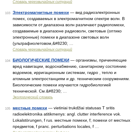
Словарь черезвычайных ситуаций
Электромагнитные помехи
— вид радиоэлектронных
103
помех, создаваемых в электромагнитном спектре волн. В
зависимости от диапазона волн различают радиопомехи,
создаваемые в диапазоне радиоволн, световые (оптико
электронные) помехи в диапазоне световых волн
(ультрафиолетовом,&#8230; …
Словарь черезвычайных ситуаций
БИОЛОГИЧЕСКИЕ ПОМЕХИ
— организмы, причиняющие
104
вред навигации, водоснабжению, санитарному состоянию
водоемов, ирригационным системам, гидро , тепло и
атомным электростанциям и др. техническим сооружениям.
Биологические помехи изучаются гидробиологией
технической. См.&#8230; …
Экологический словарь
местные помехи
— vietiniai trukdžiai statusas T sritis
105
radioelektronika atitikmenys: angl. clutter interference vok.
Lokalstörungen, f rus. местные помехи, f; помехи от местных
предметов, f pranc. perturbations locales, f …