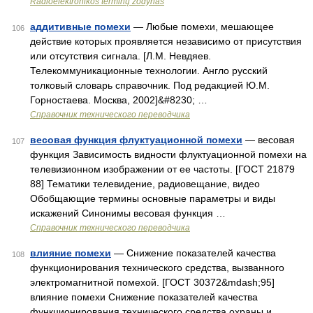
Radioelektronikos terminų žodynas
аддитивные помехи
— Любые помехи, мешающее
106
действие которых проявляется независимо от присутствия
или отсутствия сигнала. [Л.М. Невдяев.
Телекоммуникационные технологии. Англо русский
толковый словарь справочник. Под редакцией Ю.М.
Горностаева. Москва, 2002]&#8230; …
Справочник технического переводчика
весовая функция флуктуационной помехи
— весовая
107
функция Зависимость видности флуктуационной помехи на
телевизионном изображении от ее частоты. [ГОСТ 21879
88] Тематики телевидение, радиовещание, видео
Обобщающие термины основные параметры и виды
искажений Синонимы весовая функция …
Справочник технического переводчика
влияние помехи
— Снижение показателей качества
108
функционирования технического средства, вызванного
электромагнитной помехой. [ГОСТ 30372&mdash;95]
влияние помехи Снижение показателей качества
функционирования технического средства охраны и